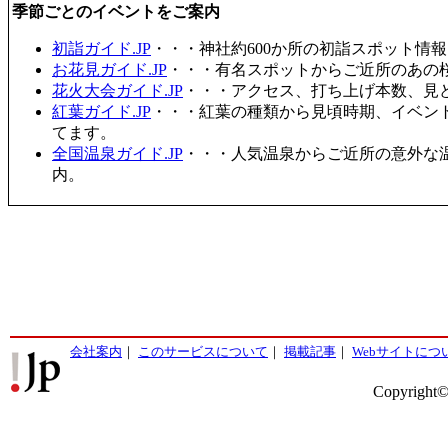
季節ごとのイベントをご案内
初詣ガイド.JP
・・・神社約600か所の初詣スポット情
お花見ガイド.JP
・・・有名スポットからご近所のあの桜
花火大会ガイド.JP
・・・アクセス、打ち上げ本数、見
紅葉ガイド.JP
・・・紅葉の種類から見頃時期、イベン
てます。
全国温泉ガイド.JP
・・・人気温泉からご近所の意外な
内。
会社案内
｜
このサービスについて
｜
掲載記事
｜
Webサイトにつ
Copyright©2