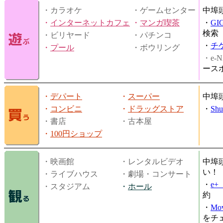
・カラオケ
・ゲームセンター
中埠
・
インターネットカフェ
・
マンガ喫茶
・
GI
検索
・ビリヤード
・パチンコ
・
チ
・
プール
・ボウリング
・e-N
ース
・
デパート
・
スーパー
中埠
・
コンビニ
・
ドラッグストア
・
Shu
・書店
・古本屋
・
100円ショップ
・映画館
・レンタルビデオ
中埠
い！
・ライブハウス
・劇場・コンサート
・
e
・スタジアム
・
ホール
約
・
Mov
をチ