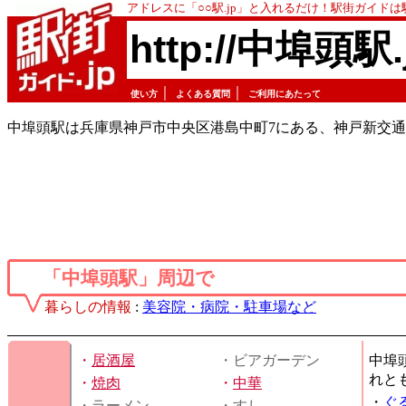
アドレスに「○○駅.jp」と入れるだけ！駅街ガイド
http://中埠頭駅.
｜
｜
使い方
よくある質問
ご利用にあたって
中埠頭駅は兵庫県神戸市中央区港島中町7にある、神戸新交
「中埠頭駅」周辺で
暮らしの情報
:
美容院・病院・駐車場など
・
居酒屋
・ビアガーデン
中埠
れと
・
焼肉
・
中華
・
ぐ
・ラーメン
・すし