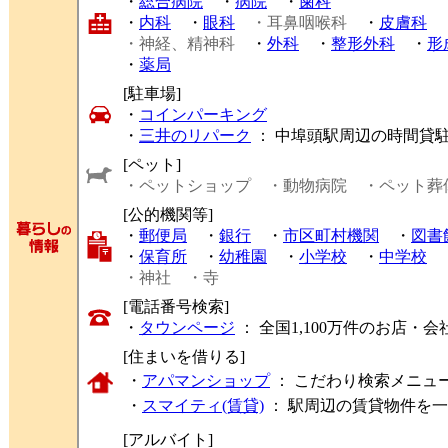
・
総合病院
・
病院
・
歯科
・
内科
・
眼科
・耳鼻咽喉科
・
皮膚科
・神経、精神科
・
外科
・
整形外科
・
形
・
薬局
[駐車場]
・
コインパーキング
・
三井のリパーク
： 中埠頭駅周辺の時間貸
[ペット]
・ペットショップ
・動物病院
・ペット葬
[公的機関等]
・
郵便局
・
銀行
・
市区町村機関
・
図書
・
保育所
・
幼稚園
・
小学校
・
中学校
・神社
・寺
[電話番号検索]
・
タウンページ
： 全国1,100万件のお店
[住まいを借りる]
・
アパマンショップ
： こだわり検索メニュ
・
スマイティ(賃貸)
： 駅周辺の賃貸物件を
[アルバイト]