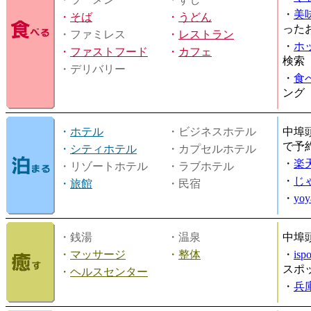
・
美
・
そば
・
うどん
った
・ファミレス
・
レストラン
・
ホ
・
ファストフード
・
カフェ
検索
・デリバリー
・
食
ング
・
ホテル
・ビジネスホテル
中埠
で予
・
シティホテル
・カプセルホテル
・
楽
・リゾートホテル
・ラブホテル
・
じ
・
旅館
・民宿
・
yo
・銭湯
・温泉
中埠
・
マッサージ
・
整体
・
is
スポ
・
ヘルスセンター
・
兵