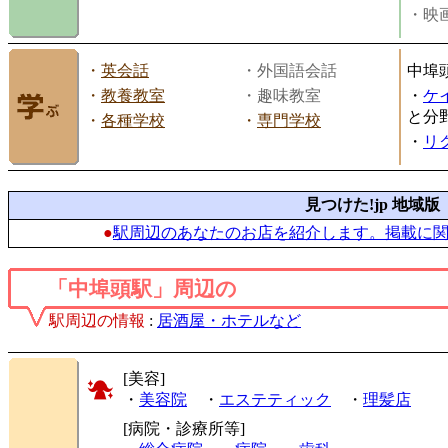
・映画
・
英会話
・外国語会話
中埠
・
教養教室
・趣味教室
・
ケ
と分
・
各種学校
・
専門学校
・
リ
見つけた!jp 地域版
●
駅周辺のあなたのお店を紹介します。掲載に
「中埠頭駅」周辺の
駅周辺の情報
:
居酒屋・ホテルなど
[美容]
・
美容院
・
エステティック
・
理髪店
[病院・診療所等]