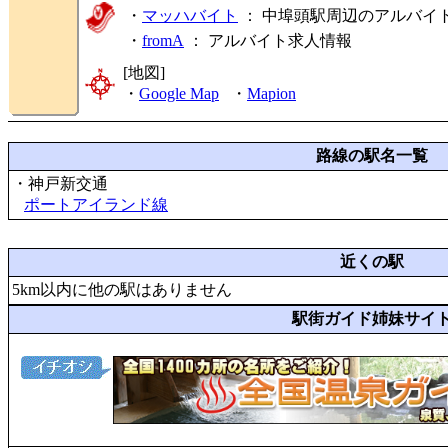
・
マッハバイト
： 中埠頭駅周辺のアルバイ
・
fromA
：
アルバイト求人情報
[地図]
・
Google Map
・
Mapion
路線の駅名一覧
・神戸新交通
ポートアイランド線
近くの駅
5km以内に他の駅はありません
駅街ガイド姉妹サイ